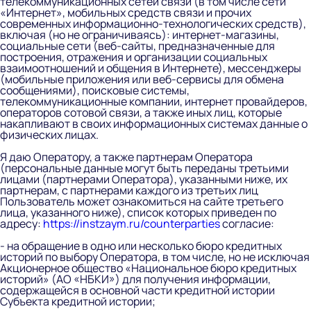
телекоммуникационных сетей связи (в том числе сети
«Интернет», мобильных средств связи и прочих
современных информационно-технологических средств),
включая (но не ограничиваясь): интернет-магазины,
социальные сети (веб-сайты, предназначенные для
построения, отражения и организации социальных
взаимоотношений и общения в Интернете), мессенджеры
(мобильные приложения или веб-сервисы для обмена
сообщениями), поисковые системы,
телекоммуникационные компании, интернет провайдеров,
операторов сотовой связи, а также иных лиц, которые
накапливают в своих информационных системах данные о
физических лицах.
Я даю Оператору, а также партнерам Оператора
(персональные данные могут быть переданы третьими
лицами (партнерами Оператора), указанными ниже, их
партнерам, с партнерами каждого из третьих лиц
Пользователь может ознакомиться на сайте третьего
лица, указанного ниже), список которых приведен по
адресу:
https://instzaym.ru/counterparties
согласие:
- на обращение в одно или несколько бюро кредитных
историй по выбору Оператора, в том числе, но не исключая
Акционерное общество «Национальное бюро кредитных
историй» (АО «НБКИ») для получения информации,
содержащейся в основной части кредитной истории
Субъекта кредитной истории;