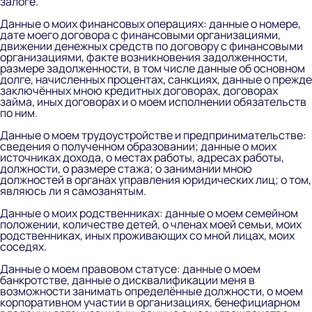
залоге.
Данные о моих финансовых операциях:
данные о номере,
дате моего договора с финансовыми организациями,
движении денежных средств по договору с финансовыми
организациями, факте возникновения задолженности,
размере задолженности, в том числе данные об основном
долге, начисленных процентах, санкциях, данные о прежде
заключённых мною кредитных договорах, договорах
займа, иных договорах и о моем исполнении обязательств
по ним.
Данные о моем трудоустройстве и предпринимательстве:
сведения о полученном образовании; данные о моих
источниках дохода, о местах работы, адресах работы,
должности, о размере стажа; о занимании мною
должностей в органах управления юридических лиц; о том,
являюсь ли я самозанятым.
Данные о моих родственниках:
данные о моем семейном
положении, количестве детей, о членах моей семьи, моих
родственниках, иных проживающих со мной лицах, моих
соседях.
Данные о моем правовом статусе:
данные о моем
банкротстве, данные о дисквалификации меня в
возможности занимать определённые должности, о моем
корпоративном участии в организациях, бенефициарном